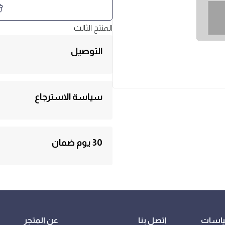
المنتج الثالث
التوصيل
الشحن مجانا والدفع عند التسليم. يتم التوصيل ع
سياسة الاسترجاع
"الإسترجاع خلال ثلاثة أيام والاستبدال خلال س
30 يوم ضمان
جميع المنتجات المعروضة في متجرنا تخضع لس
المبينة على هذه الصفحة.
ياسات
اتصل بنا
عن المتجر