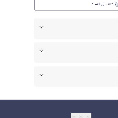
أضف إلى السلة
ادةً في أيام عمل 1-3
بعة أيام من تاريخ الشراء
ياسة الاستبدال واسترداد الأموال وفقًا للشروط والأحكام