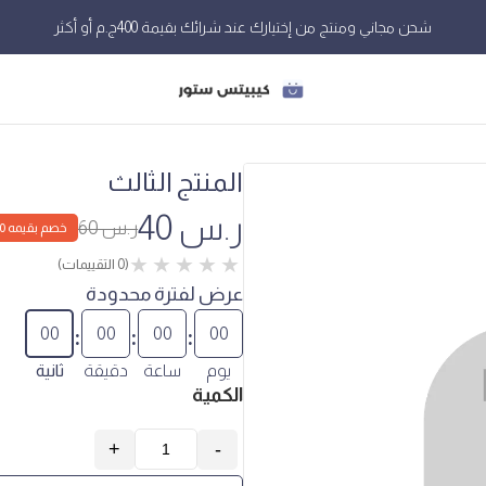
شحن مجاني ومنتج من إختيارك عند شرائك بقيمة 400ج.م أو أكثر
المنتج الثالث
ر.س 40
ر.س 60
خصم بقيمه 40%
(0 التقييمات)
عرض لفترة محدودة
:
:
:
00
00
00
00
يوم
ساعة
دقيقة
ثانية
الكمية
+
-